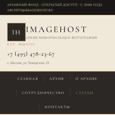
АРХИВНЫЙ ФОНД · ОТКРЫТЫЙ ДОСТУП · С 2008 ГОДА
ARCHIVE@IMAGESHOST.RU
IMAGEHOST
IH
АРХИВ МЕМОРИАЛЬНЫХ ФОТОГРАФИЙ
EST. MMVIII
+7 (495) 478-23-67
г. Москва, ул. Поварская, 25
ГЛАВНАЯ
АРХИВ
О АРХИВЕ
СОТРУДНИЧЕСТВО
СТАТЬИ
КОНТАКТЫ