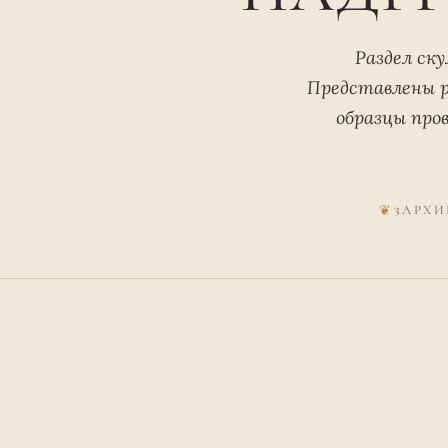
Раздел ску
Представлены р
образцы про
3
АРХИ