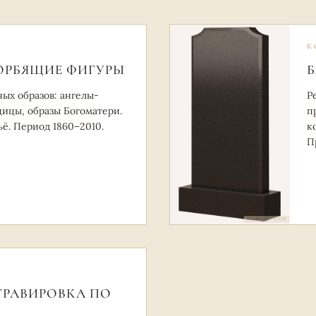
К
ОРБЯЩИЕ ФИГУРЫ
Б
ых образов: ангелы-
Р
ицы, образы Богоматери.
п
ьё. Период 1860–2010.
к
П
ГРАВИРОВКА ПО