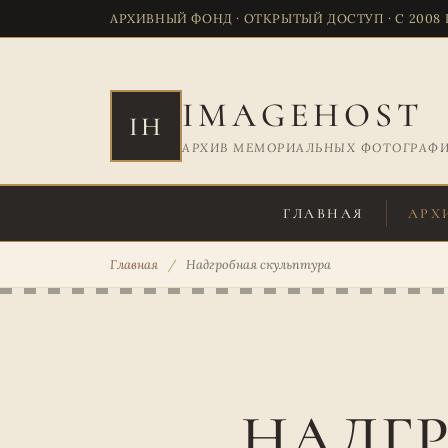
АРХИВНЫЙ ФОНД · ОТКРЫТЫЙ ДОСТУП · С 2008
IMAGEHOST
IH
АРХИВ МЕМОРИАЛЬНЫХ ФОТОГРАФ
ГЛАВНАЯ
АРХ
Главная
/
Надгробная скульптура
НАДГР