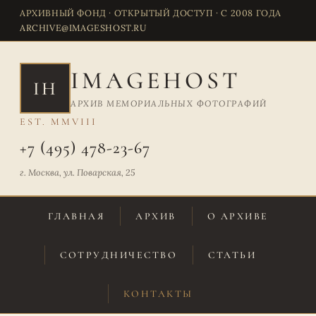
АРХИВНЫЙ ФОНД · ОТКРЫТЫЙ ДОСТУП · С 2008 ГОДА
ARCHIVE@IMAGESHOST.RU
IMAGEHOST
IH
АРХИВ МЕМОРИАЛЬНЫХ ФОТОГРАФИЙ
EST. MMVIII
+7 (495) 478-23-67
г. Москва, ул. Поварская, 25
ГЛАВНАЯ
АРХИВ
О АРХИВЕ
СОТРУДНИЧЕСТВО
СТАТЬИ
КОНТАКТЫ