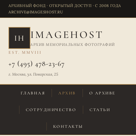
АРХИВНЫЙ ФОНД · ОТКРЫТЫЙ ДОСТУП · С 2008 ГОДА
ARCHIVE@IMAGESHOST.RU
IMAGEHOST
IH
АРХИВ МЕМОРИАЛЬНЫХ ФОТОГРАФИЙ
EST. MMVIII
+7 (495) 478-23-67
г. Москва, ул. Поварская, 25
ГЛАВНАЯ
АРХИВ
О АРХИВЕ
СОТРУДНИЧЕСТВО
СТАТЬИ
КОНТАКТЫ