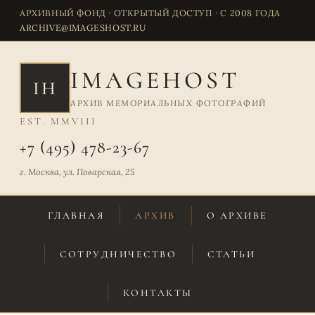
АРХИВНЫЙ ФОНД · ОТКРЫТЫЙ ДОСТУП · С 2008 ГОДА
ARCHIVE@IMAGESHOST.RU
IMAGEHOST
IH
АРХИВ МЕМОРИАЛЬНЫХ ФОТОГРАФИЙ
EST. MMVIII
+7 (495) 478-23-67
г. Москва, ул. Поварская, 25
ГЛАВНАЯ
АРХИВ
О АРХИВЕ
СОТРУДНИЧЕСТВО
СТАТЬИ
КОНТАКТЫ