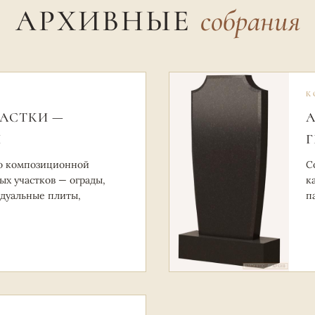
АРХИВНЫЕ
собрания
К
АСТКИ —
А
Я
Г
о композиционной
С
х участков — ограды,
к
идуальные плиты,
п