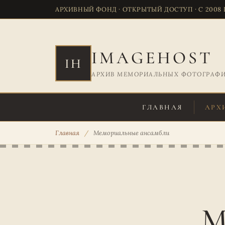
АРХИВНЫЙ ФОНД · ОТКРЫТЫЙ ДОСТУП · С 2008
IMAGEHOST
IH
АРХИВ МЕМОРИАЛЬНЫХ ФОТОГРАФ
ГЛАВНАЯ
АРХ
Главная
/
Мемориальные ансамбли
М