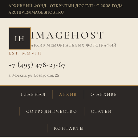
АРХИВНЫЙ ФОНД · ОТКРЫТЫЙ ДОСТУП · С 2008 ГОДА
ARCHIVE@IMAGESHOST.RU
IMAGEHOST
IH
АРХИВ МЕМОРИАЛЬНЫХ ФОТОГРАФИЙ
EST. MMVIII
+7 (495) 478-23-67
г. Москва, ул. Поварская, 25
ГЛАВНАЯ
АРХИВ
О АРХИВЕ
СОТРУДНИЧЕСТВО
СТАТЬИ
КОНТАКТЫ