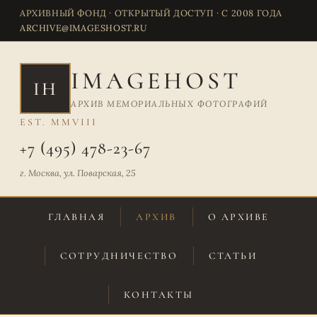
АРХИВНЫЙ ФОНД · ОТКРЫТЫЙ ДОСТУП · С 2008 ГОДА
ARCHIVE@IMAGESHOST.RU
IMAGEHOST
IH
АРХИВ МЕМОРИАЛЬНЫХ ФОТОГРАФИЙ
EST. MMVIII
+7 (495) 478-23-67
г. Москва, ул. Поварская, 25
ГЛАВНАЯ
АРХИВ
О АРХИВЕ
СОТРУДНИЧЕСТВО
СТАТЬИ
КОНТАКТЫ