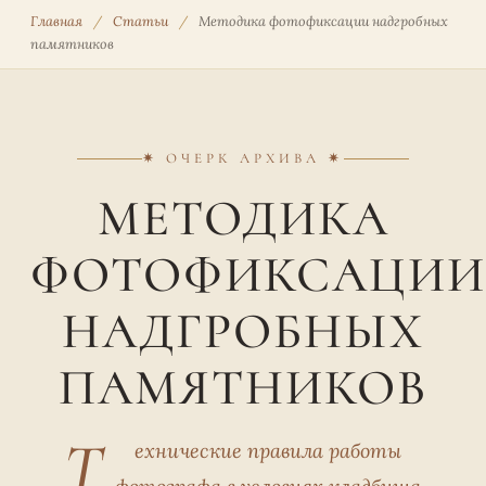
Главная
/
Статьи
/
Методика фотофиксации надгробных
памятников
✷ ОЧЕРК АРХИВА ✷
МЕТОДИКА
ФОТОФИКСАЦИИ
НАДГРОБНЫХ
ПАМЯТНИКОВ
Т
ехнические правила работы