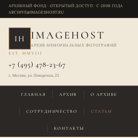
АРХИВНЫЙ ФОНД · ОТКРЫТЫЙ ДОСТУП · С 2008 ГОДА
ARCHIVE@IMAGESHOST.RU
IMAGEHOST
IH
АРХИВ МЕМОРИАЛЬНЫХ ФОТОГРАФИЙ
EST. MMVIII
+7 (495) 478-23-67
г. Москва, ул. Поварская, 25
ГЛАВНАЯ
АРХИВ
О АРХИВЕ
СОТРУДНИЧЕСТВО
СТАТЬИ
КОНТАКТЫ