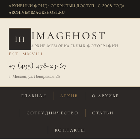
АРХИВНЫЙ ФОНД · ОТКРЫТЫЙ ДОСТУП · С 2008 ГОДА
ARCHIVE@IMAGESHOST.RU
IMAGEHOST
IH
АРХИВ МЕМОРИАЛЬНЫХ ФОТОГРАФИЙ
EST. MMVIII
+7 (495) 478-23-67
г. Москва, ул. Поварская, 25
ГЛАВНАЯ
АРХИВ
О АРХИВЕ
СОТРУДНИЧЕСТВО
СТАТЬИ
КОНТАКТЫ