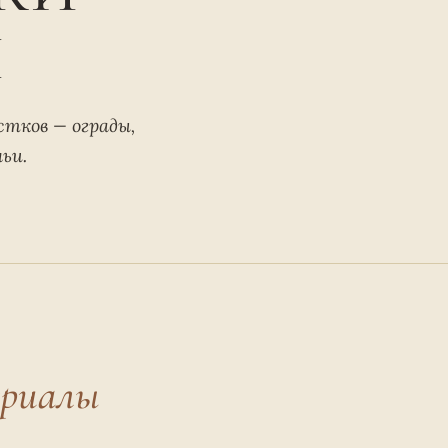
Я
тков — ограды,
ьи.
риалы