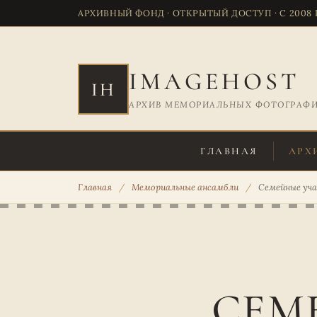
АРХИВНЫЙ ФОНД · ОТКРЫТЫЙ ДОСТУП · С 2008
IMAGEHOST
IH
АРХИВ МЕМОРИАЛЬНЫХ ФОТОГРАФ
ГЛАВНАЯ
АРХ
Главная
/
Мемориальные ансамбли
/
Семейные уч
СЕМ