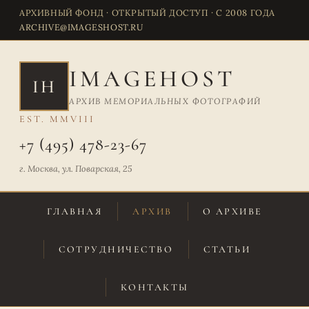
АРХИВНЫЙ ФОНД · ОТКРЫТЫЙ ДОСТУП · С 2008 ГОДА
ARCHIVE@IMAGESHOST.RU
IMAGEHOST
IH
АРХИВ МЕМОРИАЛЬНЫХ ФОТОГРАФИЙ
EST. MMVIII
+7 (495) 478-23-67
г. Москва, ул. Поварская, 25
ГЛАВНАЯ
АРХИВ
О АРХИВЕ
СОТРУДНИЧЕСТВО
СТАТЬИ
КОНТАКТЫ