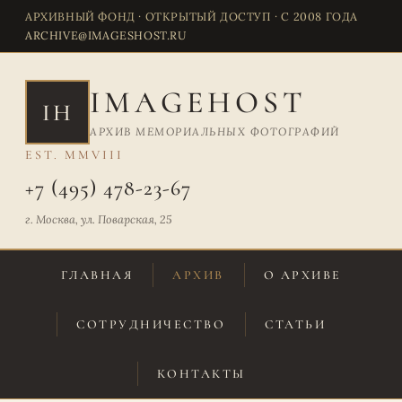
АРХИВНЫЙ ФОНД · ОТКРЫТЫЙ ДОСТУП · С 2008 ГОДА
ARCHIVE@IMAGESHOST.RU
IMAGEHOST
IH
АРХИВ МЕМОРИАЛЬНЫХ ФОТОГРАФИЙ
EST. MMVIII
+7 (495) 478-23-67
г. Москва, ул. Поварская, 25
ГЛАВНАЯ
АРХИВ
О АРХИВЕ
СОТРУДНИЧЕСТВО
СТАТЬИ
КОНТАКТЫ